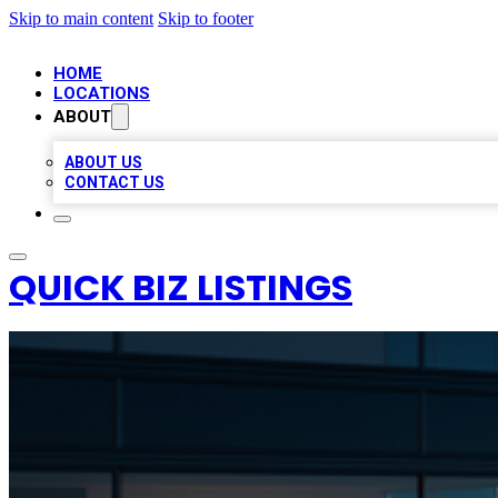
Skip to main content
Skip to footer
HOME
LOCATIONS
ABOUT
ABOUT US
CONTACT US
QUICK BIZ LISTINGS