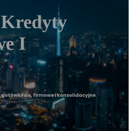
 Kredyty
e I
 gotówkowe, firmowe i konsolidacyjne