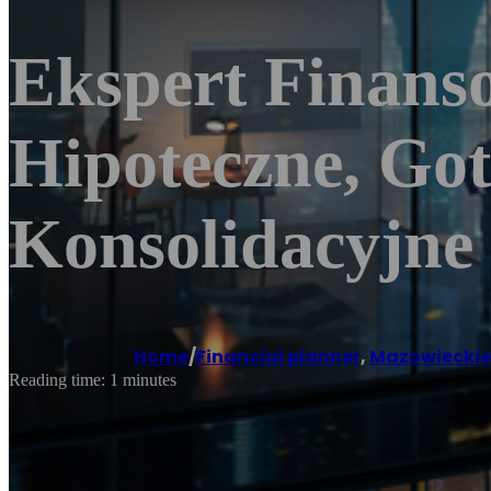
Ekspert Finans
Hipoteczne, Go
Konsolidacyjne
Home
/
Financial planner
,
Mazowieckie
Reading time: 1 minutes