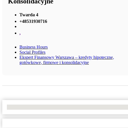
Konsolidacyjne
Twarda 4
+48531930716
,
Business Hours
Social Profiles
Ekspert Finansowy Warszawa – kredyty hipoteczne,
gotówkowe, firmowe i konsolidacyjne
No Locations Found