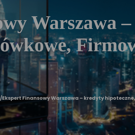
owy Warszawa –
tówkowe, Firmow
/
Ekspert Finansowy Warszawa – kredyty hipoteczne,