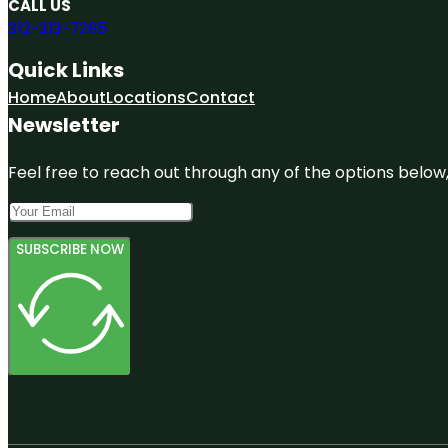
CALL US
312-313-7265
Quick Links
Home
About
Locations
Contact
Newsletter
Feel free to reach out through any of the options below, 
SUBSCRIBE NOW