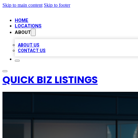
Skip to main content
Skip to footer
HOME
LOCATIONS
ABOUT
ABOUT US
CONTACT US
QUICK BIZ LISTINGS