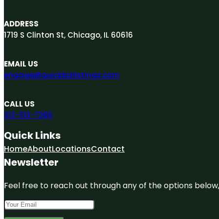
ADDRESS
1719 S Clinton St, Chicago, IL 60616
EMAIL US
engage@quickbizlistings.com
CALL US
312-313-7265
Quick Links
Home
About
Locations
Contact
Newsletter
Feel free to reach out through any of the options below, 