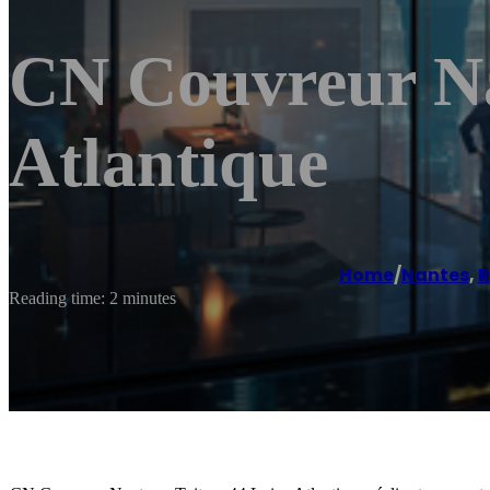
CN Couvreur Nan
Atlantique
Home
/
Nantes
,
R
Reading time: 2 minutes