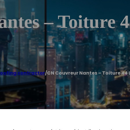
tes – Toiture 4
oofing contractor
/
CN Couvreur Nantes – Toiture 44 