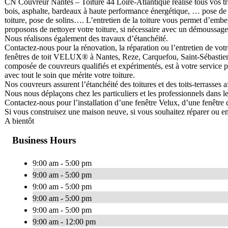
CN Couvreur Nantes – Toiture 44 Loire-Atlantique réalise tous vos trava
bois, asphalte, bardeaux à haute performance énergétique, … pose de ch
toiture, pose de solins…. L’entretien de la toiture vous permet d’embel
proposons de nettoyer votre toiture, si nécessaire avec un démoussage
Nous réalisons également des travaux d’étanchéité.
Contactez-nous pour la rénovation, la réparation ou l’entretien de votre 
fenêtres de toit VELUX® à Nantes, Reze, Carquefou, Saint-Sébastien,
composée de couvreurs qualifiés et expérimentés, est à votre service pou
avec tout le soin que mérite votre toiture.
Nos couvreurs assurent l’étanchéité des toitures et des toits-terrasses af
Nous nous déplaçons chez les particuliers et les professionnels dans l
Contactez-nous pour l’installation d’une fenêtre Velux, d’une fenêtre d
Si vous construisez une maison neuve, si vous souhaitez réparer ou emb
A bientôt
Business Hours
9:00 am - 5:00 pm
9:00 am - 5:00 pm
9:00 am - 5:00 pm
9:00 am - 5:00 pm
9:00 am - 5:00 pm
9:00 am - 12:00 pm